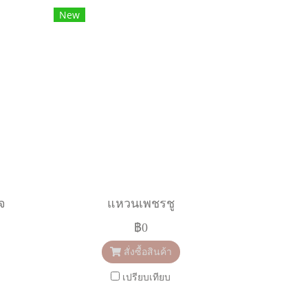
New
จ
แหวนเพชรชู
฿0
สั่งซื้อสินค้า
เปรียบเทียบ