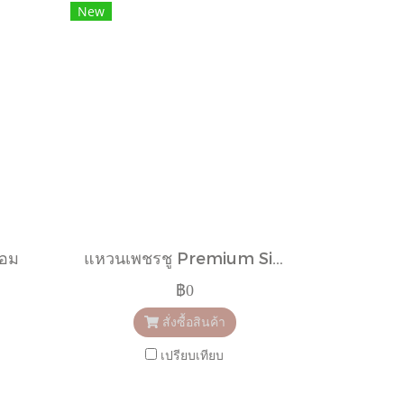
New
้อม
แหวนเพชรชู Premium Size
฿0
สั่งซื้อสินค้า
เปรียบเทียบ