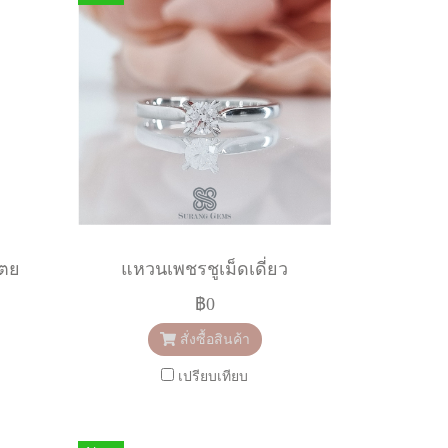
เตย
แหวนเพชรชูเม็ดเดี่ยว
฿0
สั่งซื้อสินค้า
เปรียบเทียบ