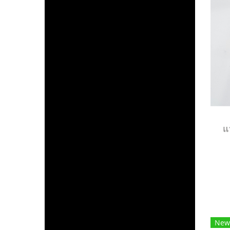
แ
New