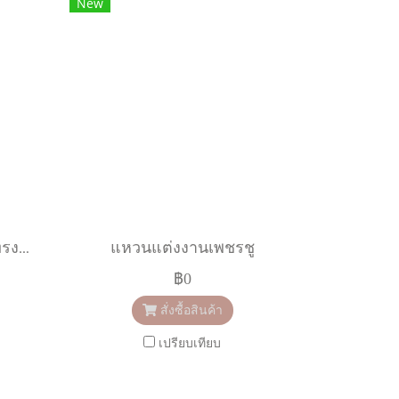
New
แหวนเพชรรูปไข่ Oval ทรงฮาโล
แหวนแต่งงานเพชรชู
฿0
สั่งซื้อสินค้า
เปรียบเทียบ