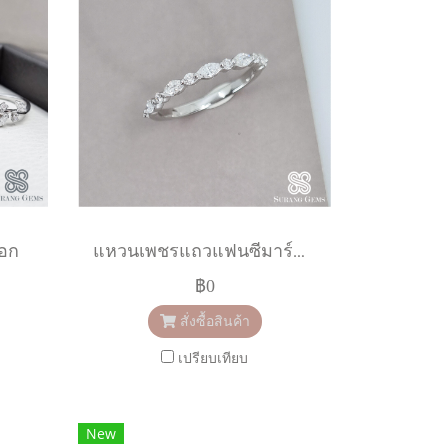
อก
แหวนเพชรแถวแฟนซีมาร์คีย์
฿0
สั่งซื้อสินค้า
เปรียบเทียบ
New