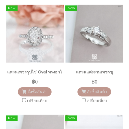
New
New
แหวนเพชรรูปไข่ Oval ทรงฮาโล
แหวนแต่งงานเพชรชู
฿0
฿0
สั่งซื้อสินค้า
สั่งซื้อสินค้า
เปรียบเทียบ
เปรียบเทียบ
New
New