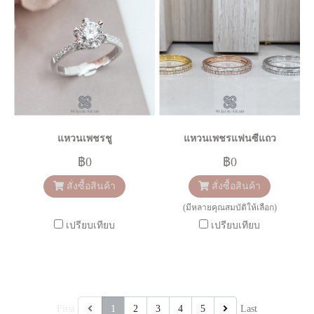
แหวนเพชรชู
แหวนเพชรแฟนซีแถว
฿0
฿0
สั่งซื้อสินค้า
สั่งซื้อสินค้า
(มีหลายคุณสมบัติให้เลือก)
เปรียบเทียบ
เปรียบเทียบ
First
1
2
3
4
5
Last