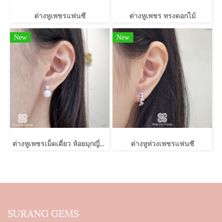
ต่างหูเพชรแฟนซี
ต่างหูเพชร ทรงดอกไม้
New
New
ต่างหูเพชรเม็ดเดี่ยว ห้อยมุกญี่ปุ่น
ต่างหูห่วงเพชรแฟนซี
SURANG GEMS