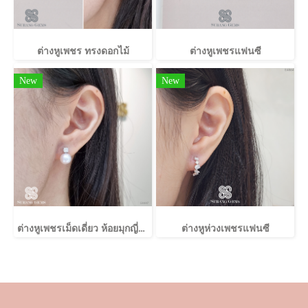
ต่างหูเพชร ทรงดอกไม้
ต่างหูเพชรแฟนซี
New
New
ต่างหูเพชรเม็ดเดี่ยว ห้อยมุกญี่ปุ่น
ต่างหูห่วงเพชรแฟนซี