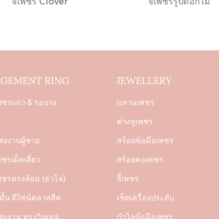
จี้เพชร Clover
จี้เพชรรูปดอกไม้
GEMENT RING
JEWELLERY
พชรแถว & รอบวง
แหวนเพชร
ต่างหูเพชร
่งงานผู้ชาย
สร้อยข้อมือเพชร
รเม็ดเดี่ยว
สร้อยคอเพชร
ชรทรงล้อม (ฮาโล)
จี้เพชร
ั้น ดีไซน์คลาสสิค
เซ็ตเครื่องประดับ
่งงาน ทรงวินเทจ
กำไลข้อมือเพชร