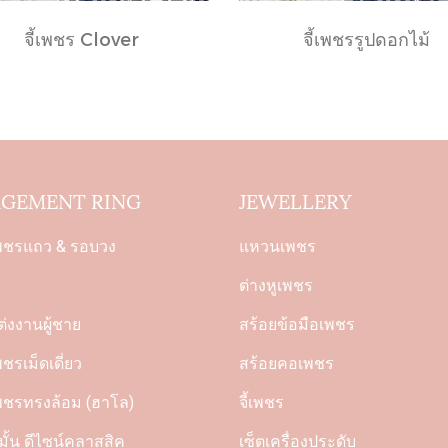
จี้เพชร Clover
จี้เพชรรูปดอกไม้
GEMENT RING
JEWELLERY
พชรแถว & รอบวง
แหวนเพชร
ต่างหูเพชร
่งงานผู้ชาย
สร้อยข้อมือเพชร
รเม็ดเดี่ยว
สร้อยคอเพชร
ชรทรงล้อม (ฮาโล)
จี้เพชร
ั้น ดีไซน์คลาสสิค
เซ็ตเครื่องประดับ