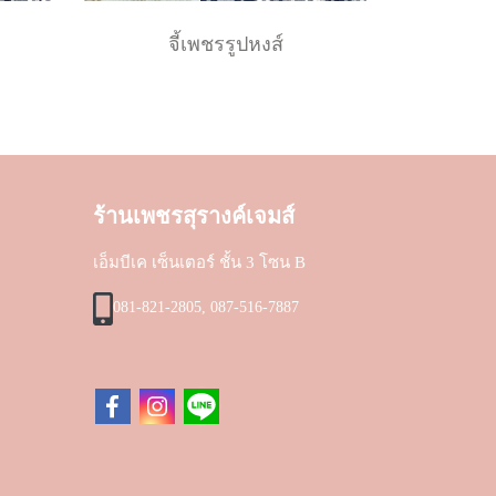
จี้เพชรรูปหงส์
ร้านเพชรสุรางค์เจมส์
เอ็มบีเค เซ็นเตอร์ ชั้น 3 โซน B
081-821-2805, 087-516-7887