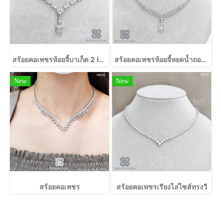
สร้อยคอเพชรห้อยจี้บาเก็ต 2 in 1
สร้อยคอเพชรห้อยจี้หยดน้ำถอดออกได้
New
New
สร้อยคอเพชร
สร้อยคอเพชรเรียงไล่ไซส์ทรงวี