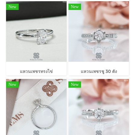
New
New
แหวนเพชรทรงไข่
แหวนเพชรชู 30 ตัง
New
New