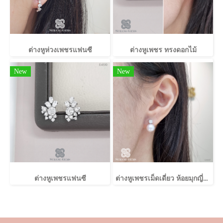
ต่างหูห่วงเพชรแฟนซี
ต่างหูเพชร ทรงดอกไม้
New
New
ต่างหูเพชรแฟนซี
ต่างหูเพชรเม็ดเดี่ยว ห้อยมุกญี่ปุ่น