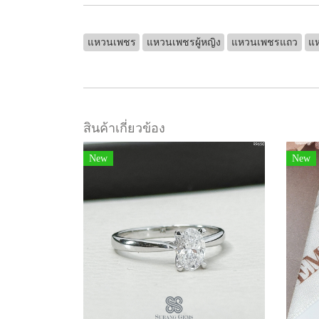
แหวนเพชร
แหวนเพชรผู้หญิง
แหวนเพชรแถว
แห
สินค้าเกี่ยวข้อง
New
New