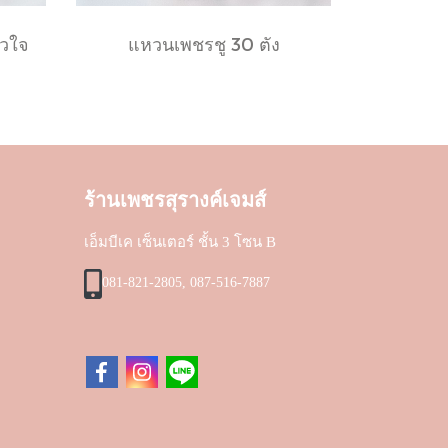
วใจ
แหวนเพชรชู 30 ตัง
ร้านเพชรสุรางค์เจมส์
เอ็มบีเค เซ็นเตอร์ ชั้น 3 โซน B
081-821-2805, 087-516-7887