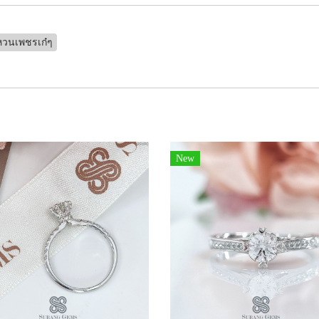
วนเพชรเก๋ๆ
New