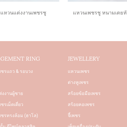
แหวนแต่งงานเพชรชู
แหวนเพชรชู หนามเตยหั
GEMENT RING
JEWELLERY
พชรแถว & รอบวง
แหวนเพชร
ต่างหูเพชร
่งงานผู้ชาย
สร้อยข้อมือเพชร
รเม็ดเดี่ยว
สร้อยคอเพชร
ชรทรงล้อม (ฮาโล)
จี้เพชร
ั้น ดีไซน์คลาสสิค
เซ็ตเครื่องประดับ