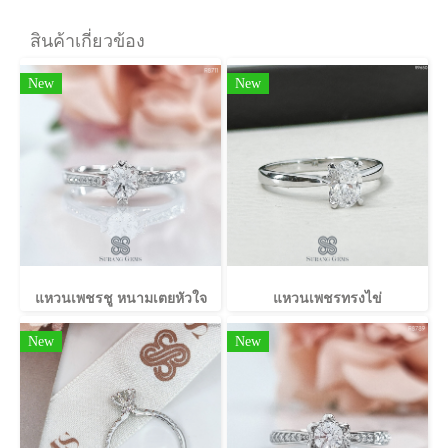
สินค้าเกี่ยวข้อง
New
New
แหวนเพชรชู หนามเตยหัวใจ
แหวนเพชรทรงไข่
New
New