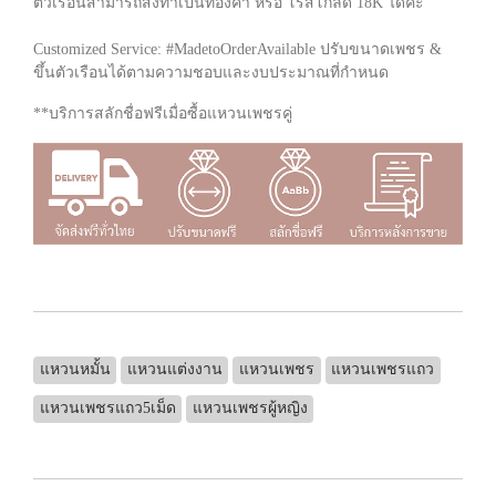
ตัวเรือนสามารถสั่งทำเป็นทองคำ หรือ โรสโกลด์ 18K ได้ค่ะ
Customized Service: #MadetoOrderAvailable ปรับขนาดเพชร &
ขึ้นตัวเรือนได้ตามความชอบและงบประมาณที่กำหนด
**บริการสลักชื่อฟรีเมื่อซื้อแหวนเพชรคู่
แหวนหมั้น
แหวนแต่งงาน
แหวนเพชร
แหวนเพชรแถว
แหวนเพชรแถว5เม็ด
แหวนเพชรผู้หญิง