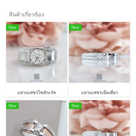
สินค้าเกี่ยวข้อง
New
New
แหวนเพชรไซส์กะรัต
แหวนเพชรเม็ดเดี่ยว
New
New