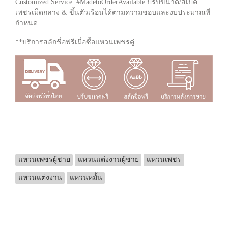
Customized Service: #MadetoOrderAvailable ปรับขนาด/สเป็ค
เพชรเม็ดกลาง & ขึ้นตัวเรือนได้ตามความชอบและงบประมาณที่
กำหนด
**บริการสลักชื่อฟรีเมื่อซื้อแหวนเพชรคู่
แหวนเพชรผู้ชาย
แหวนแต่งงานผู้ชาย
แหวนเพชร
แหวนแต่งงาน
แหวนหมั้น