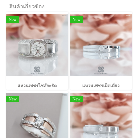
สินค้าเกี่ยวข้อง
New
New
แหวนเพชรไซส์กะรัต
แหวนเพชรเม็ดเดี่ยว
New
New