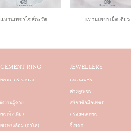
แหวนเพชรไซส์กะรัต
แหวนเพชรเม็ดเดี่ยว
GEMENT RING
JEWELLERY
พชรแถว & รอบวง
แหวนเพชร
ต่างหูเพชร
่งงานผู้ชาย
สร้อยข้อมือเพชร
รเม็ดเดี่ยว
สร้อยคอเพชร
ชรทรงล้อม (ฮาโล)
จี้เพชร