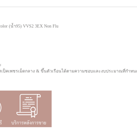
color (น้ำ95) VVS2 3EX Non Flu
ะ
าด/สเป็คเพชรเม็ดกลาง & ขึ้นตัวเรือนได้ตามความชอบและงบประมาณที่กำหน