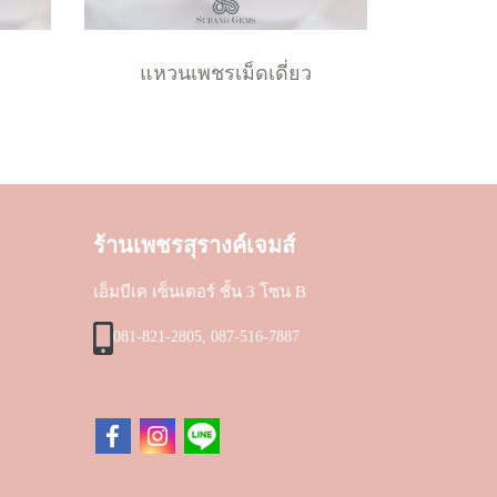
แหวนเพชรเม็ดเดี่ยว
ร้านเพชรสุรางค์เจมส์
เอ็มบีเค เซ็นเตอร์ ชั้น 3 โซน B
081-821-2805, 087-516-7887