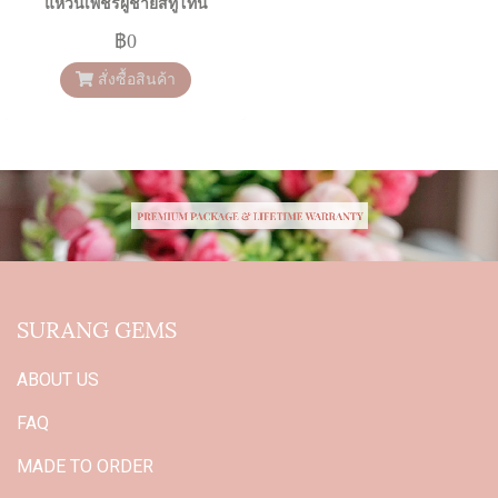
แหวนเพชรผู้ชายสีทูโทน
฿0
สั่งซื้อสินค้า
SURANG GEMS
ABOUT US
FAQ
MADE TO ORDER